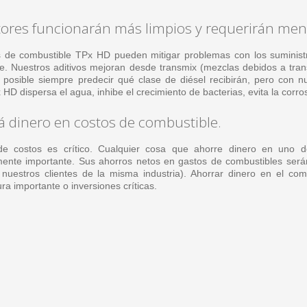
ores funcionarán más limpios y requerirán me
s de combustible TPx HD pueden mitigar problemas con los suministr
te. Nuestros aditivos mejoran desde transmix (mezclas debidos a tran
posible siempre predecir qué clase de diésel recibirán, pero con 
 HD dispersa el agua, inhibe el crecimiento de bacterias, evita la corro
á dinero en costos de combustible.
 de costos es crítico. Cualquier cosa que ahorre dinero en uno 
ente importante. Sus ahorros netos en gastos de combustibles será
nuestros clientes de la misma industria). Ahorrar dinero en el co
ura importante o inversiones críticas.