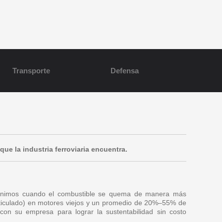
Transporte
Defensa
ue la industria ferroviaria encuentra.
 mínimos cuando el combustible se quema de manera más
ticulado) en motores viejos y un promedio de 20%–55% de
n su empresa para lograr la sustentabilidad sin costo