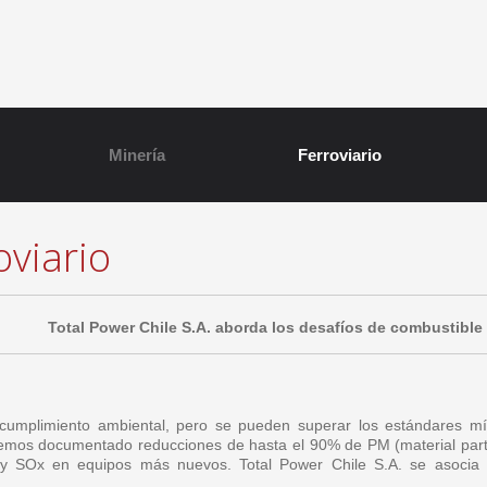
Minería
Ferroviario
oviario
Total Power Chile S.A. aborda los desafíos de combustible q
 cumplimiento ambiental, pero se pueden superar los estándares
Hemos documentado reducciones de hasta el 90% de PM (material par
 SOx en equipos más nuevos. Total Power Chile S.A. se asocia co