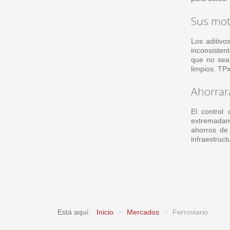
Sus mot
Los aditivo
inconsisten
que no sea 
limpios. TPx
Ahorrar
El control
extremadam
ahorros de 
infraestruct
Está aquí:
Inicio
>
Mercados
>
Ferroviario