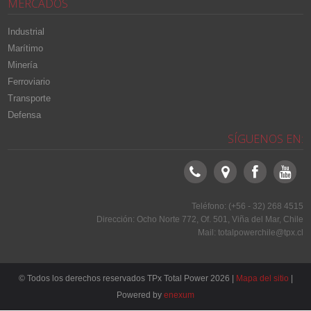
MERCADOS
Industrial
Marítimo
Minería
Ferroviario
Transporte
Defensa
SÍGUENOS EN:
Teléfono: (+56 - 32) 268 4515
Dirección: Ocho Norte 772, Of. 501, Viña del Mar, Chile
Mail: totalpowerchile@tpx.cl
© Todos los derechos reservados TPx Total Power
2026 |
Mapa del sitio
|
Powered by
enexum