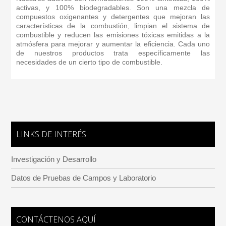
activas, y 100% biodegradables. Son una mezcla de
compuestos oxigenantes y detergentes que mejoran las
características de la combustión, limpian el sistema de
combustible y reducen las emisiones tóxicas emitidas a la
atmósfera para mejorar y aumentar la eficiencia. Cada uno
de nuestros productos trata específicamente las
necesidades de un cierto tipo de combustible.
LINKS DE INTERÉS
Investigación y Desarrollo
Datos de Pruebas de Campos y Laboratorio
CONTÁCTENOS AQUÍ