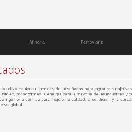
Minería
Ferroviario
cados
ria utiliza equipos especializados diseñados para lograr sus objetivo
ustóleo, proporcionan la energía para la mayoría de las industrias y ce
e ingeniería química para mejorar la calidad, la condición, y la duraci
nivel global.