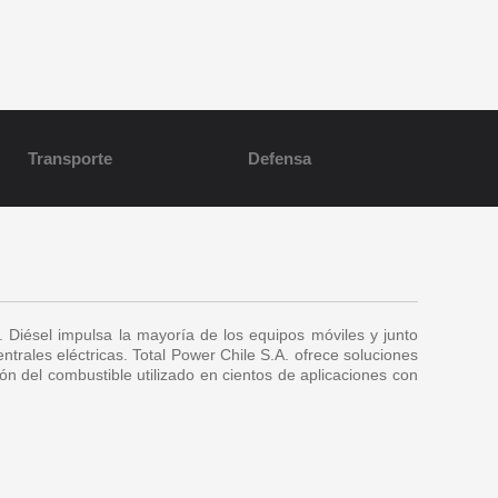
Transporte
Defensa
s. Diésel impulsa la mayoría de los equipos móviles y junto
ntrales eléctricas. Total Power Chile S.A. ofrece soluciones
ón del combustible utilizado en cientos de aplicaciones con