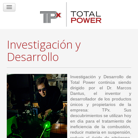
Investigación y
Desarrollo
Investigación y Desarrollo de
Total Power continúa siendo
dirigido por el Dr. Marcos
Dantus, el inventor y
desarrollador de los productos
únicos y propietarios de la
empresa: TPx. Sus
descubrimientos se utilizan hoy
en día para el tratamiento de
ineficiencia de la combustión,
reducir materia en suspensión,
reducir el óxido de nitrógeno,