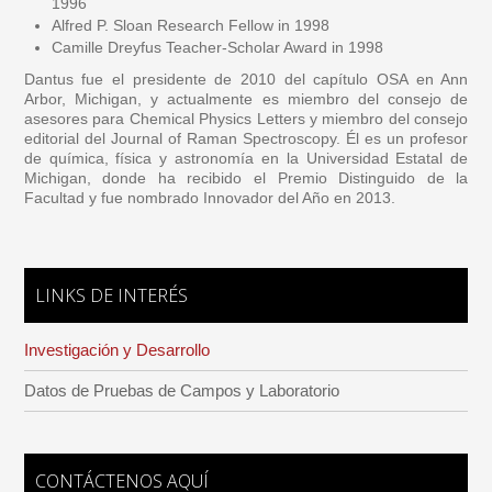
1996
Alfred P. Sloan Research Fellow in 1998
Camille Dreyfus Teacher-Scholar Award in 1998
Dantus fue el presidente de 2010 del capítulo OSA en Ann
Arbor, Michigan, y actualmente es miembro del consejo de
asesores para Chemical Physics Letters y miembro del consejo
editorial del Journal of Raman Spectroscopy. Él es un profesor
de química, física y astronomía en la Universidad Estatal de
Michigan, donde ha recibido el Premio Distinguido de la
Facultad y fue nombrado Innovador del Año en 2013.
LINKS DE INTERÉS
Investigación y Desarrollo
Datos de Pruebas de Campos y Laboratorio
CONTÁCTENOS AQUÍ