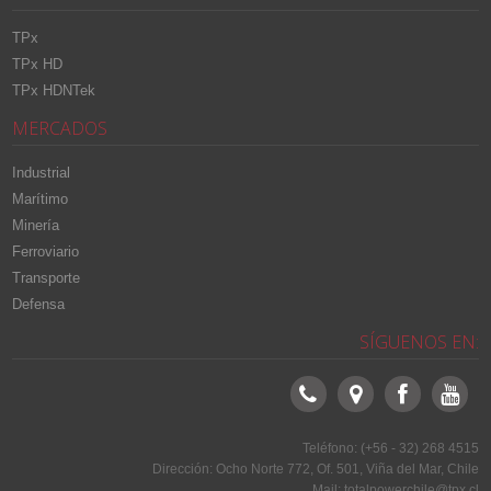
TPx
TPx HD
TPx HDNTek
MERCADOS
Industrial
Marítimo
Minería
Ferroviario
Transporte
Defensa
SÍGUENOS EN:
Teléfono: (+56 - 32) 268 4515
Dirección: Ocho Norte 772, Of. 501, Viña del Mar, Chile
Mail: totalpowerchile@tpx.cl